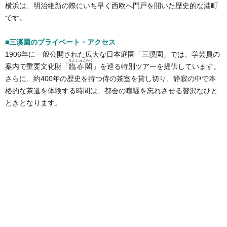
横浜は、明治維新の際にいち早く西欧へ門戸を開いた歴史的な港町
です。
■三溪園のプライベート・アクセス
1906年に一般公開された広大な日本庭園「三溪園」では、学芸員の
りんしゅんかく
案内で重要文化財「
臨春閣
」を巡る特別ツアーを提供しています。
さらに、約400年の歴史を持つ侍の茶室を貸し切り、静寂の中で本
格的な茶道を体験する時間は、都会の喧騒を忘れさせる贅沢なひと
ときとなります。