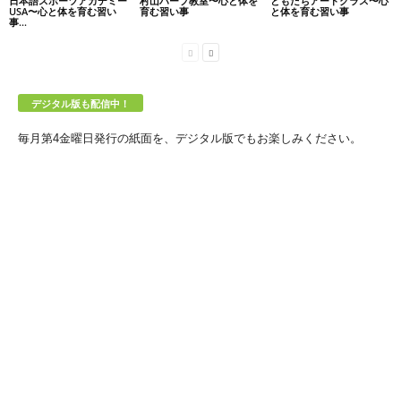
日本語スポーツアカデミー
村山ハープ教室〜心と体を
ともだちアートクラス〜心
USA〜心と体を育む習い
育む習い事
と体を育む習い事
事...
デジタル版も配信中！
毎月第4金曜日発行の紙面を、デジタル版でもお楽しみください。