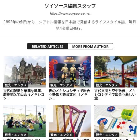
ソイソース編集スタッフ
https://www.soysource.net
1992年の創刊から、シアトル情報を日本語で発信するライフスタイル誌。毎月
第4金曜日発行。
RELATED ARTICLES
MORE FROM AUTHOR
観光・エンタメ
観光・エンタメ
観光・エンタメ
古代の記憶と華麗な建築、
夜のメキシコシティで出合
古代文明と空中散歩、メキ
歴史地区で出合うメキシコ
う熱気と舞台文化 ［メキ
シコシティで出合う新しい
シ...
シ...
旅...
観光・エンタメ
観光・エンタメ
観光・エンタメ