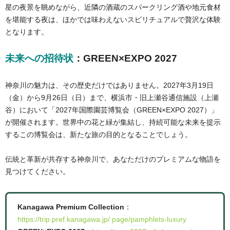
星の夜景を眺めながら、近隣の酒蔵のスパークリング酒や地元食材
を堪能する夜は、ほかでは味わえないスピリチュアルで贅沢な体験
となります。
未来への招待状
：GREEN×EXPO 2027
神奈川の魅力は、その歴史だけではありません。2027年3月19日
（金）から9月26日（日）まで、横浜市・旧上瀬谷通信施設（上瀬
谷）において「2027年国際園芸博覧会（GREEN×EXPO 2027）」
が開催されます。世界中の花と緑が集結し、持続可能な未来を提示
するこの博覧会は、新たな旅の目的となることでしょう。
伝統と革新が共存する神奈川で、あなただけのプレミアムな物語を
見つけてください。
Kanagawa Premium Collection
：
https://trip.pref.kanagawa.jp/ page/pamphlets-luxury