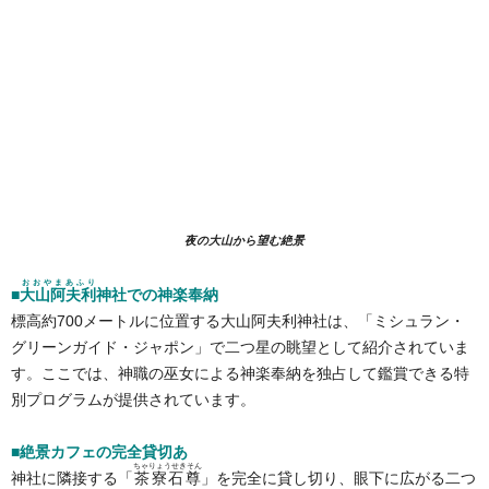
夜の大山から望む絶景
おおやまあふり
■
大山阿夫利
神社での神楽奉納
標高約700メートルに位置する大山阿夫利神社は、「ミシュラン・
グリーンガイド・ジャポン」で二つ星の眺望として紹介されていま
す。ここでは、神職の巫女による神楽奉納を独占して鑑賞できる特
別プログラムが提供されています。
■絶景カフェの完全貸切あ
ちゃりょうせきそん
神社に隣接する「
茶寮石尊
」を完全に貸し切り、眼下に広がる二つ