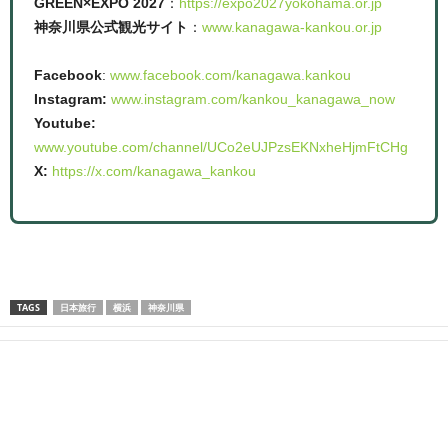
GREEN×EXPO 2027
：
https://expo2027yokohama.or.jp
神奈川県公式観光サイト
：
www.kanagawa-kankou.or.jp
Facebook
:
www.facebook.com/kanagawa.kankou
Instagram:
www.instagram.com/kankou_kanagawa_now
Youtube:
www.youtube.com/channel/UCo2eUJPzsEKNxheHjmFtCHg
X:
https://x.com/kanagawa_kankou
TAGS
日本旅行
横浜
神奈川県