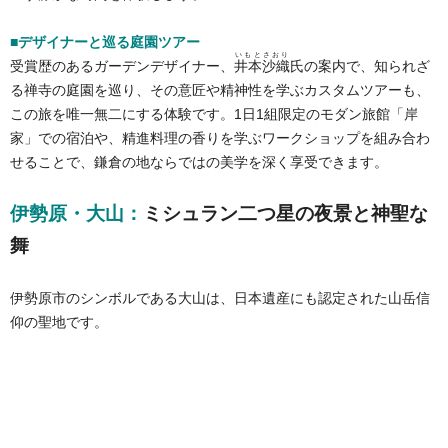
■デザイナーと巡る庭園ツアー
いもとさおり
受賞歴のあるガーデンデザイナー、
井本沙織
氏の案内で、知られざ
る禅寺の庭園を巡り、その意匠や精神性を学ぶカスタムツアーも、
この旅を唯一無二にする体験です。1日1組限定のモダン旅館「岸
家」での宿泊や、精進料理の香りを学ぶワークショップを組み合わ
せることで、鎌倉の地ならではの美学を深く享受できます。
伊勢原・大山：
ミシュラン二つ星の夜景と神聖な
舞
伊勢原市のシンボルである大山は、日本遺産にも認定された山岳信
仰の聖地です。