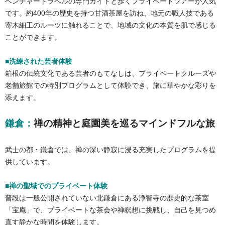
ベンチャートラベルの専門ガイドと歩くプライベートツアーが人気
です。約400年の歴史を持つ甘酒茶屋を訪ね、地元の職人技である
寄木細工のルーツに触れることで、地域の文化の本質を肌で感じる
ことができます。
■洗練された芸者体験
箱根の伝統文化である芸者のもてなしは、プライベートクルーズや
老舗旅館での特別プログラムとして体験でき、旅に華やかな彩りを
添えます。
鎌倉：
禅の精神と庭園美を巡るマインドフルな旅
武士の都・鎌倉では、禅の深い静寂に浸る充実したプログラムを提
供しています。
■禅の聖域でのプライベート体験
普段は一般公開されていない北鎌倉にある浄智寺の歴史的な茶室
「宝庵」で、プライベートな茶会や禅瞑想に挑戦し、自己を見つめ
直す静かな時間を体験します。