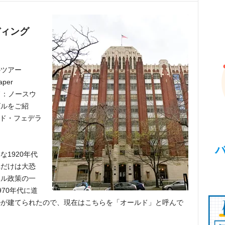
ディング
のツアー
aper
ルド：ノースウ
ビルをご紹
ルド・フェデラ
1920年代
れだけは大恐
ール政策の一
70年代に道
ルが建てられたので、現在はこちらを「オールド」と呼んで