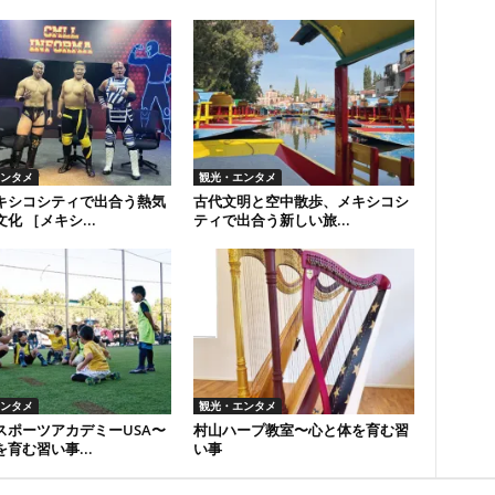
ンタメ
観光・エンタメ
キシコシティで出合う熱気
古代文明と空中散歩、メキシコシ
化 ［メキシ...
ティで出合う新しい旅...
ンタメ
観光・エンタメ
スポーツアカデミーUSA〜
村山ハープ教室〜心と体を育む習
育む習い事...
い事