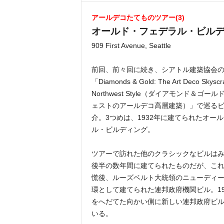
アールデコたてものツアー(3)
オールド・フェデラル・ビル
909 First Avenue, Seattle
前回、前々回に続き、シアトル建築協会
「Diamonds & Gold: The Art Deco Skyscr
Northwest Style（ダイアモンド＆ゴー
ェストのアールデコ高層建築）」で巡る
介。3つめは、1932年に建てられたオー
ル・ビルディング。
ツアーで訪れた他のクラシックなビルはみな
後半の数年間に建てられたものだが、こ
慌後、ルーズベルト大統領のニューディ
環として建てられた連邦政府機関ビル。19
をへだてた向かい側に新しい連邦政府ビ
いる。