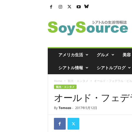
シ
ア
ト
ル
の
生
活
アメリカ生活
グルメ
美容
情
報
シアトル情報
シアトルブログ
誌
「
Home
観光・エンタメ
オールド・フェデラル・ビル.
ソ
観光・エンタメ
イ
オールド・フェデ
ソ
ー
ス
By
Tomozo
-
2017年5月12日
」