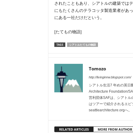
されたこともあり、シアトルの建築では
にもたくさんのテラコッタ製造業者があ
にある一社だけだという。
[たてもの物語]
TAGS
シアトルたてもの物語
Tomozo
http://livinginnw.blogspot.com/
シアトル生活7 年めの英日翻訳者。 
Architecture Fou
営利団体SAFは、シアト
はツアーで紹介されるエピ
seattlearchitecture.orgへ。
RELATED ARTICLES
MORE FROM AUTHOR