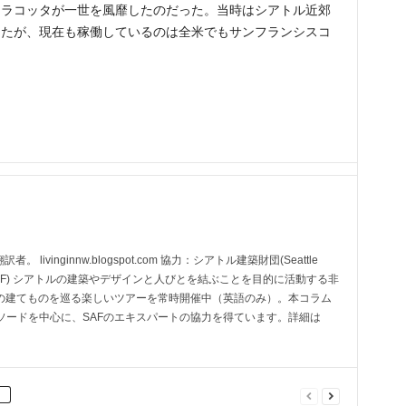
テラコッタが一世を風靡したのだった。当時はシアトル近郊
ったが、現在も稼働しているのは全米でもサンフランシスコ
livinginnw.blogspot.com 協力：シアトル建築財団(Seattle
ndation/SAF) シアトルの建築やデザインと人びとを結ぶことを目的に活動する非
ルの建てものを巡る楽しいツアーを常時開催中（英語のみ）。本コラム
ソードを中心に、SAFのエキスパートの協力を得ています。詳細は