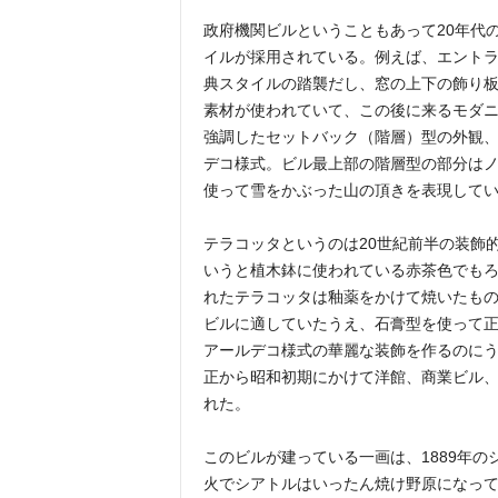
政府機関ビルということもあって20年代
イルが採用されている。例えば、エント
典スタイルの踏襲だし、窓の上下の飾り
素材が使われていて、この後に来るモダ
強調したセットバック（階層）型の外観
デコ様式。ビル最上部の階層型の部分は
使って雪をかぶった山の頂きを表現して
テラコッタというのは20世紀前半の装飾
いうと植木鉢に使われている赤茶色でも
れたテラコッタは釉薬をかけて焼いたも
ビルに適していたうえ、石膏型を使って
アールデコ様式の華麗な装飾を作るのにう
正から昭和初期にかけて洋館、商業ビル
れた。
このビルが建っている一画は、1889年
火でシアトルはいったん焼け野原になっ