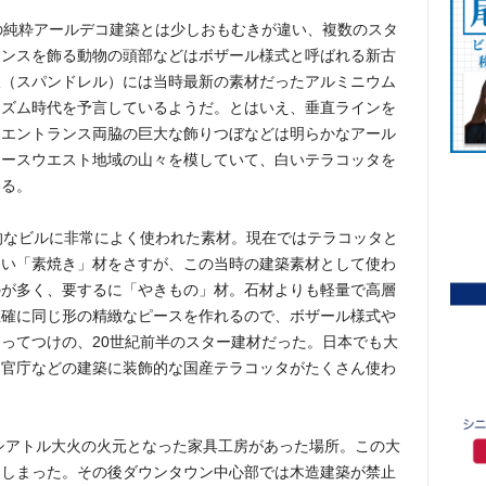
の純粋アールデコ建築とは少しおもむきが違い、複数のスタ
ランスを飾る動物の頭部などはボザール様式と呼ばれる新古
板（スパンドレル）には当時最新の素材だったアルミニウム
ニズム時代を予言しているようだ。とはいえ、垂直ラインを
、エントランス両脇の巨大な飾りつぼなどは明らかなアール
ノースウエスト地域の山々を模していて、白いテラコッタを
いる。
的なビルに非常によく使われた素材。現在ではテラコッタと
ろい「素焼き」材をさすが、この当時の建築素材として使わ
のが多く、要するに「やきもの」材。石材よりも軽量で高層
正確に同じ形の精緻なピースを作れるので、ボザール様式や
ってつけの、20世紀前半のスター建材だった。日本でも大
、官庁などの建築に装飾的な国産テラコッタがたくさん使わ
のシアトル大火の火元となった家具工房があった場所。この大
てしまった。その後ダウンタウン中心部では木造建築が禁止