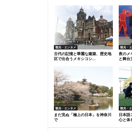
観光・エンタメ
観光・エ
古代の記憶と華麗な建築、歴史地
夜のメ
区で出合うメキシコシ...
と舞台文
観光・エンタメ
観光・エ
まだ見ぬ「極上の日本」を神奈川
日本語
で
心と体を