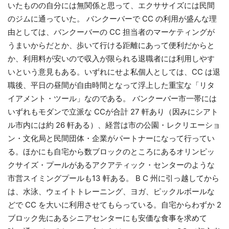
いたものの自分には無関係と思って、エクササイズには民間
のジムに通っていた。 バンクーバーで CC の利用が盛んな理
由としては、バンクーバーの CC 担当者のマーケティングが
うまいからだとか、歩いて行ける距離にあって便利だからと
か、利用料が安いので収入が限られる退職者には利用しやす
いという意見もある。いずれにせよ私個人としては、CC は退
職後、平日の昼間が自由時間となって浮上した重宝な「リタ
イアメント・ツール」なのである。 バンクーバー市一帯には
いずれもモダンで立派な CCが合計 27 軒あり（因みにシアト
ル市内には約 26 軒ある）、経営は市の公園・レクリエーショ
ン・文化局と民間団体・企業がパートナーになって行ってい
る。ほかにも自宅から数ブロックのところにあるオリンピッ
クサイズ・プールがあるアクアティック・センターのような
市営スイミングプールも13 軒ある。 B C 州に引っ越してから
は、水泳、ウェイトトレーニング、ヨガ、ピックルボールな
どで CC を大いに利用させてもらっている。自宅からわずか 2
ブロック先にあるシニアセンターにも安価な食事を求めて