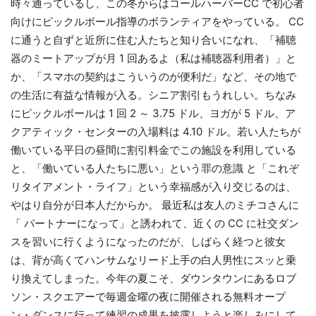
時々通っているし、この冬からはコールハーバーCC で初心者
向けにピックルボール指導のボランティアをやっている。 CC
に通うと自ずと近所に住む人たちと知り合いになれ、「補聴
器のミートアップが月 1 回あるよ（私は補聴器利用者）」と
か、「スマホの契約はこういうのが便利だ」など、その地で
の生活に有益な情報が入る。シニア割引もうれしい。ちなみ
にピックルボールは 1 回 2 ～ 3.75 ドル、ヨガが 5 ドル、ア
クアティック・センターの入場料は 4.10 ドル。若い人たちが
働いている平日の昼間に割引料金でこの施設を利用している
と、「働いている人たちに悪い」という罪の意識 と「これぞ
リタイアメント・ライフ」という幸福感が入り交じるのは、
やはり自分が日本人だからか。 最近私は友人のミチコさんに
「 パートナーになって」と誘われて、近くの CC に社交ダン
スを習いに行くようになったのだが、しばらく経つと彼女
は、背が高くてハンサムなリード上手の白人男性にスッと乗
り換えてしまった。今年の夏こそ、ダウンタウンにあるロブ
ソン・スクエアーで毎週金曜の夜に開催される無料オープ
ン・ダンスに行って練習の成果を披露しようと楽しみにして