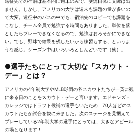
遠征先での宿泊は基本的に週末のみで、受講自体に支障は出
ません。しかし、アメリカの大学は週末も課題の量が多いの
で大変。遠征中のバスの中でも、宿泊先のロビーでも課題を
こなし、チーム全員で勉強する時間もありました。単位を落
としたらプレーできなくなるので、勉強はおろそかにできな
い。でも、野球で結果を残したいから練習もする、というよ
うな感じ。シーズン中はいろいろとしんどいです（笑）。
●選手たちにとって大切な「スカウト・
デー」とは？
アメリカの4年制大学やMLB球団の各スカウトたちが一斉に観
に来る日のことをスカウト・デーと言います。エドモンズ・
カレッジではドラフト候補の選手もいたため、70人ほどのス
カウトたちが試合を観に来ました。次のステージを見据えて
プレーしている2年制大学の選手にとっては、大きなアピール
の場となります！