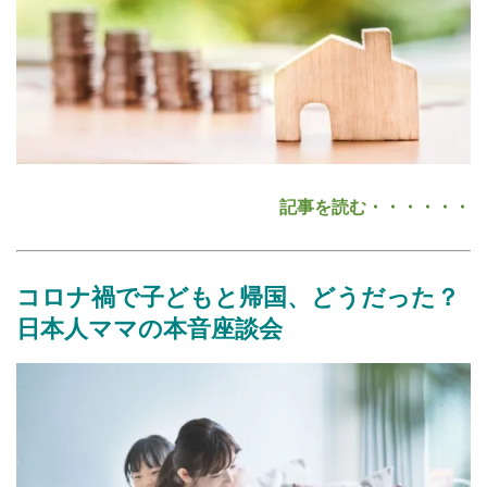
記事を読む・・・・・・
コロナ禍
で
子ども
と
帰国、どうだった？
日本人ママ
の
本音座談会