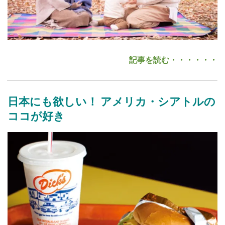
記事を読む・・・・・・
日本
にも
欲
しい！
アメリカ・シアトルの
ココが
好
き