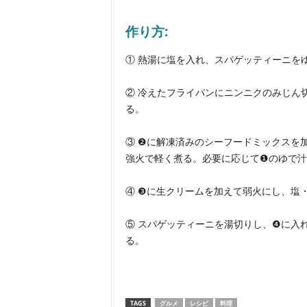
作り方:
①
熱湯に塩を入れ、スパゲッティーニを
② 冷えたフライパンにニンニクのみじん
る。
③ ❷に解凍済みのシーフードミックスを
強火で軽く煮る。必要に応じて❶のゆで汁
④ ❸に生クリームを加えて弱火にし、塩
⑤ スパゲッティーニを湯切りし、❹に入
る。
TAGS
グルメ
レシピ
料理