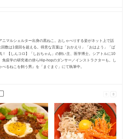
ロ
アニマルシェルター出身の黒ねこ。おしゃべりする姿がネット上で話
画再生回数は1億回を超える。得意な言葉は「おかえり」「おはよう」「ば
気！ 【しんコロ】「しおちゃん」の飼い主、医学博士。シアトルに10
免疫学の研究者の傍らHip-hopのダンサー／インストラクターも。し
ゃべるねこを飼う男』を「まぐまぐ」にて執筆中。