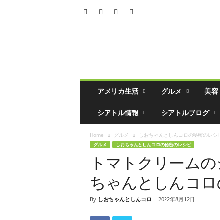
シ
ア
ト
ル
の
生
活
アメリカ生活
グルメ
美容
情
報
シアトル情報
シアトルブログ
誌
「
Home
グルメ
しおちゃんとしんコロの秘密のレシ
ソ
グルメ
しおちゃんとしんコロの秘密のレシピ
イ
トマトクリームの
ソ
ー
ちゃんとしんコロ
ス
」
By
しおちゃんとしんコロ
-
2022年8月12日