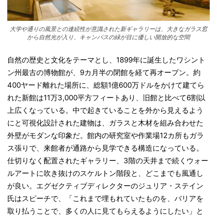
大学や通りの風景との連続性が意識された新ギャラリーは、大きなガラス窓
から自然光が入り、キャンパスの緑が目に優しい開放的な空間
自然の歴史と文化をテーマとし、1899年に誕生したワシント
ン州最古の博物館が、9カ月半の閉館を経て再オープン。約
400ヤード離れた場所に、総額1億600万ドルをかけて建てら
れた新館は11万3,000平方フィートあり、旧館と比べて6割以
上広くなっている。中で起きていることを外から見えるよう
にと可視化設計された建物は、ガラスと木材を組み合わせた
外壁がモダンな印象だ。館内の研究室や作業場12カ所もガラ
ス張りで、来館者が通路から見学できる構造になっている。
仕切りなく配置されたギャラリー、3階の天井まで続くウォー
ルアートに吹き抜けのスケルトン階段と、どこまでも風通し
が良い。エグゼクティブディレクターのジュリア・ステイン
氏はスピーチで、「これまで埋もれていたものを、バリアを
取り払うことで、多くの人に見てもらえるようにしたい」と