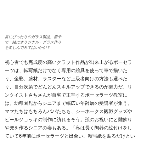
夏にぴったりのガラス製品。親子
で一緒にオリジナル・グラス作り
を楽しんでみてはいかが？
初心者でも完成度の高いクラフト作品が出来上がるポーセラ
ーツは、転写紙だけでなく専用の絵具を使って筆で描いた
り、金彩、盛材、ラスターなど上級者向けの方法も選べた
り、自分次第でどんどんスキルアップできるのが魅力だ。リ
ンクイストさちさんが自宅で主宰するポーセラーツ教室に
は、幼稚園児からシニアまで幅広い年齢層の受講者が集う。
ママたちはもちろんパパたちも、シーホークス観戦グッズや
ビールジョッキの制作に訪れるそう。孫のお祝いにと雛飾り
や兜を作るシニアの姿もある。「私は長く陶器の絵付けをし
ていて6年前にポーセラーツと出合い、転写紙を貼るだけとい