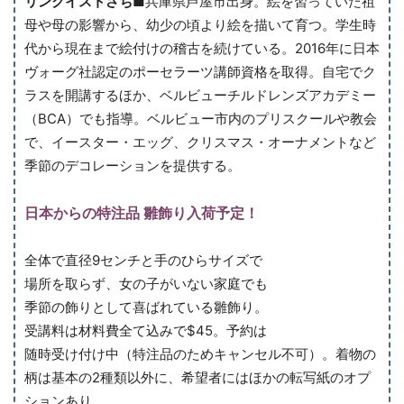
リンクイストさち
■兵庫県芦屋市出身。絵を習っていた祖
母や母の影響から、幼少の頃より絵を描いて育つ。学生時
代から現在まで絵付けの稽古を続けている。2016年に日本
ヴォーグ社認定のポーセラーツ講師資格を取得。自宅でク
ラスを開講するほか、ベルビューチルドレンズアカデミー
（BCA）でも指導。ベルビュー市内のプリスクールや教会
で、イースター・エッグ、クリスマス・オーナメントなど
季節のデコレーションを提供する。
日本からの特注品
雛飾り入荷予定！
全体で直径9センチと手のひらサイズで
場所を取らず、女の子がいない家庭でも
季節の飾りとして喜ばれている雛飾り。
受講料は材料費全て込みで$45。予約は
随時受け付け中（特注品のためキャンセル不可）。着物の
柄は基本の2種類以外に、希望者にはほかの転写紙のオプ
ションあり。