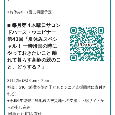
※お休み中（夏に再開予定）
毎月第４木曜日サロン
■
ドハース・ウェビナー
第43回「夏休みスペシ
ャル！ 一時帰国の時に
やっておきたいこと
離
れて暮らす高齢の親のこ
と、どうする？」
8月22日(木) 6pm～7pm
料金：$10（経費を除き子ども＆シニア支援団体に寄付さ
れる）
※令和6年能登半島地震の被災地への支援：下記サイトか
らの申し込み
1件当たり1円を寄付