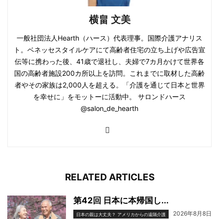
横畠 文美
一般社団法人Hearth（ハース）代表理事。国際介護アナリス
ト。ベネッセスタイルケアにて高齢者住宅の立ち上げや広告宣
伝等に携わった後、41歳で退社し、夫婦で7カ月かけて世界各
国の高齢者施設200カ所以上を訪問。これまでに取材した高齢
者やその家族は2,000人を超える。「介護を通じて日本と世界
を幸せに」をモットーに活動中。 サロンドハース
@salon_de_hearth
RELATED ARTICLES
第42回 日本に本帰国し...
2026年8月8日
日本の親は大丈夫？ アメリカからの遠隔介護