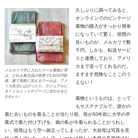
久しぶりに調べてみると、
オンラインでのビンテージ
着物の購入がすっかり簡単
になっていて驚く。状態の
良いものが、メルカリで数
千円。しかも、転送サービ
スと連携しており、アメリ
カまで送ってくれるのだ。
メルカリで手に入れたウール着物と帯
ますます危険なことこのう
は、どれも新古品の状態で3,000円前
後。家で気軽に洗えるウールは、アメ
えない！
リカ生活にはぴったり。カジュアルに
タートルニットやブーツに合わせると
かわいい
着物というものは、とって
もサステナブルで、誰かの
着た古いものを着ることが当たり前。母が50年前に大学の卒
業式で着た付け下げを、娘の私が今着られることがうれし
い。祖母はもう空へ旅立ってしまったが、大叔母は写真を見