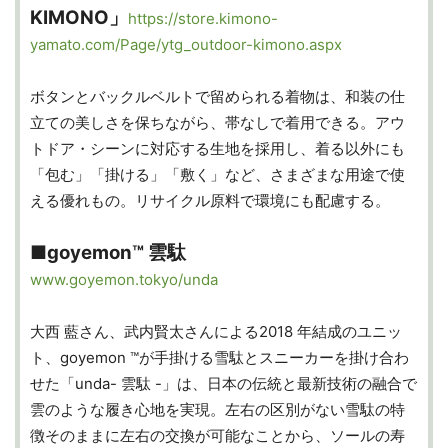
KIMONO」
https://store.kimono-
yamato.com/Page/ytg_outdoor-kimono.aspx
ボタンとバックルベルトで留められる着物は、和装の仕
立ての美しさを保ちながら、帯なしで着用できる。アウ
トドア・シーンに対応する生地を採用し、着る以外にも
「包む」「掛ける」「敷く」など、さまざまな用途で使
える優れもの。リサイクル原料で環境にも配慮する。
■goyemon™️ 雲駄
www.goyemon.tokyo/unda
大西 藍さん、武内賢太さんによる2018 年結成のユニッ
ト、goyemon ™が手掛ける雪駄とスニーカーを掛け合わ
せた「unda- 雲駄 -」は、日本の伝統と最新技術の融合で
雲のような履き心地を実現。左右の区別がない雪駄の特
徴そのままに左右の交換が可能なことから、ソールの寿