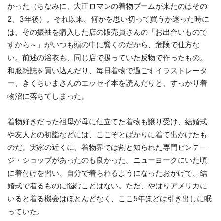
かった（ちなみに、大正ロマンの着物ブームが来たのはその
2、3年後）。それ以来、何かを思い切って買うか迷った時に
は、その振袖を購入した店の販売員さんの「お出合いもので
すから～」がいつも頭の中に響くのだから、危険で仕方な
い。前述の浴衣も、同じ店で扱っていた反物で作ったもの。
和服雑誌を買い込んだり、毎日着物で過ごすイラストレータ
ー、きくちいまさんのエッセイ本を読んだりと、すっかり着
物沼に落ちてしまった。
着物好きだった祖母が母に仕立てた着物も譲り受け、結婚式
や友人との初詣などには、ここぞとばかりに着て出かけたも
のだ。実家の近くに、着物界では割と知られた専門ビンテー
ジ・ショップがあったのも良かった。ニューヨークにいた頃
に着付けを習い、自分で着られるようになったおかげで、結
婚式で着るものに悩むことはない。ただ、やはりアメリカに
いると着る機会はほとんどなく、ここ5年ほどは引き出しに眠
っていた。