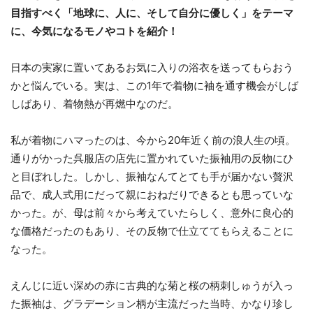
目指すべく「地球に、人に、そして自分に優しく」をテーマ
に、今気になるモノやコトを紹介！
日本の実家に置いてあるお気に入りの浴衣を送ってもらおう
かと悩んでいる。実は、この1年で着物に袖を通す機会がしば
しばあり、着物熱が再燃中なのだ。
私が着物にハマったのは、今から20年近く前の浪人生の頃。
通りがかった呉服店の店先に置かれていた振袖用の反物にひ
と目ぼれした。しかし、振袖なんてとても手が届かない贅沢
品で、成人式用にだって親におねだりできるとも思っていな
かった。が、母は前々から考えていたらしく、意外に良心的
な価格だったのもあり、その反物で仕立ててもらえることに
なった。
えんじに近い深めの赤に古典的な菊と桜の柄刺しゅうが入っ
た振袖は、グラデーション柄が主流だった当時、かなり珍し