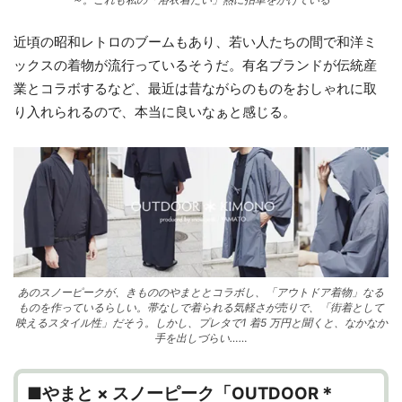
近頃の昭和レトロのブームもあり、若い人たちの間で和洋ミ
ックスの着物が流行っているそうだ。有名ブランドが伝統産
業とコラボするなど、最近は昔ながらのものをおしゃれに取
り入れられるので、本当に良いなぁと感じる。
あのスノーピークが、きもののやまととコラボし、「アウトドア着物」なる
ものを作っているらしい。帯なしで着られる気軽さが売りで、「街着として
映えるスタイル性」だそう。しかし、プレタで1 着5 万円と聞くと、なかなか
手を出しづらい……
■やまと × スノーピーク「OUTDOOR＊