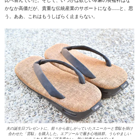
比べ喜んでいた。そして、いつかは欲しい本麻の長襦袢はな
かなか高価だが、貴重な伝統産業のサポートになる……と、思
う。ああ、これはもうしばらく止まらない。
夫の誕生日プレゼントに、前々から欲しがっていたスニーカーと雪駄を掛け
合わせた「雲駄」を購入した。エアソールで履き心地抜群。うらやましい
～。これも私の「浴衣着たい」熱に拍車をかけている