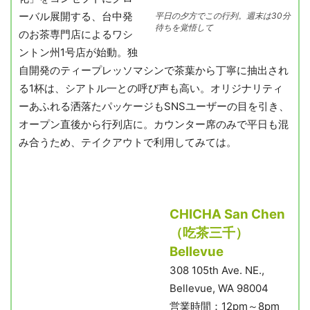
ーバル展開する、台中発
平日の夕方でこの行列。週末は30分
待ちを覚悟して
のお茶専門店によるワシ
ントン州1号店が始動。独
自開発のティープレッソマシンで茶葉から丁寧に抽出され
る1杯は、シアトル一との呼び声も高い。オリジナリティ
ーあふれる洒落たパッケージもSNSユーザーの目を引き、
オープン直後から行列店に。カウンター席のみで平日も混
み合うため、テイクアウトで利用してみては。
CHICHA San Chen
（吃茶三千）
Bellevue
308 105th Ave. NE.,
Bellevue, WA 98004
営業時間：12pm～8pm