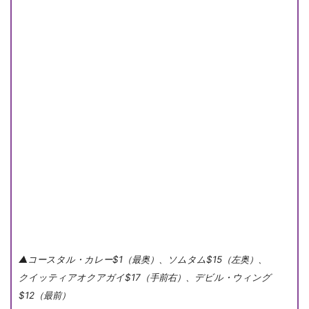
▲コースタル・カレー$1（最奥）、ソムタム$15（左奥）、
クイッティアオクアガイ$17（手前右）、デビル・ウィング
$12（最前）