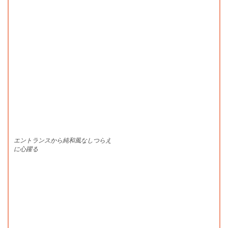
エントランスから純和風なしつらえ
に心躍る