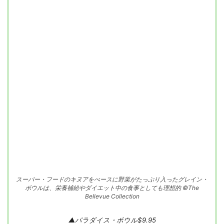
スーパー・フードのキヌアをべースに野菜がたっぷり入ったグレイン・
ボウルは、栄養補給やダイエット中の食事としても理想的 ©The
Bellevue Collection
▲パラダイス・ボウル$9.95