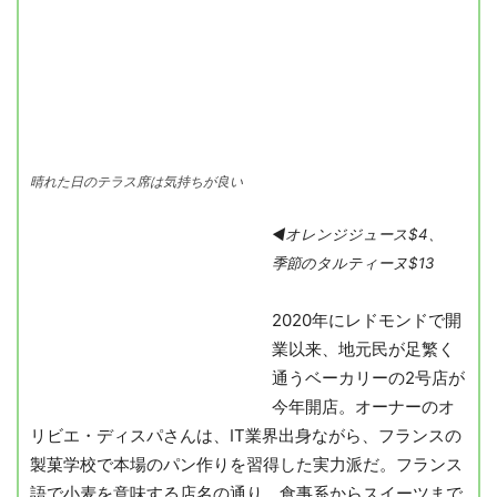
晴れた日のテラス席は気持ちが良い
◀︎オレンジジュース$4、
季節のタルティーヌ$13
2020年にレドモンドで開
業以来、地元民が足繁く
通うベーカリーの2号店が
今年開店。オーナーのオ
リビエ・ディスパさんは、IT業界出身ながら、フランスの
製菓学校で本場のパン作りを習得した実力派だ。フランス
語で小麦を意味する店名の通り、食事系からスイーツまで