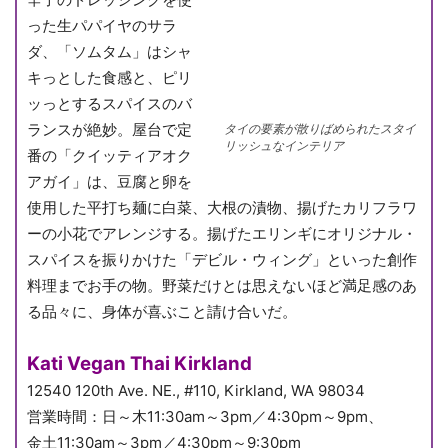
った生パパイヤのサラ
ダ、「ソムタム」はシャ
キっとした食感と、ピリ
ッっとするスパイスのバ
ランスが絶妙。屋台で定
タイの要素が散りばめられたスタイ
リッシュなインテリア
番の「クイッティアオク
アガイ」は、豆腐と卵を
使用した平打ち麺に白菜、大根の漬物、揚げたカリフラワ
ーの小花でアレンジする。揚げたエリンギにオリジナル・
スパイスを振りかけた「デビル・ウィング」といった創作
料理までお手の物。野菜だけとは思えないほど満足感のあ
る品々に、身体が喜ぶこと請け合いだ。
Kati Vegan Thai Kirkland
12540 120th Ave. NE., #110, Kirkland, WA 98034
営業時間：日～木11:30am～3pm／4:30pm～9pm、
金土11:30am～3pm／4:30pm～9:30pm