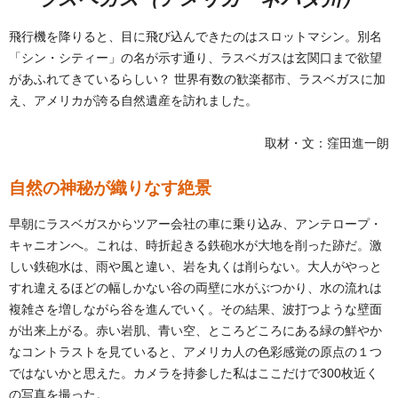
飛行機を降りると、目に飛び込んできたのはスロットマシン。別名
「シン・シティー」の名が示す通り、ラスベガスは玄関口まで欲望
があふれてきているらしい？ 世界有数の歓楽都市、ラスベガスに加
え、アメリカが誇る自然遺産を訪れました。
取材・文：窪田進一朗
自然の神秘が織りなす絶景
早朝にラスベガスからツアー会社の車に乗り込み、アンテロープ・
キャニオンへ。これは、時折起きる鉄砲水が大地を削った跡だ。激
しい鉄砲水は、雨や風と違い、岩を丸くは削らない。大人がやっと
すれ違えるほどの幅しかない谷の両壁に水がぶつかり、水の流れは
複雑さを増しながら谷を進んでいく。その結果、波打つような壁面
が出来上がる。赤い岩肌、青い空、ところどころにある緑の鮮やか
なコントラストを見ていると、アメリカ人の色彩感覚の原点の１つ
ではないかと思えた。カメラを持参した私はここだけで300枚近く
の写真を撮った。