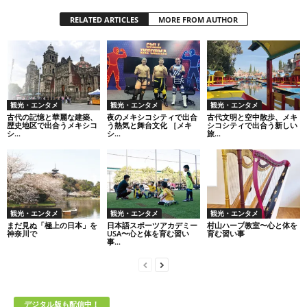
RELATED ARTICLES
MORE FROM AUTHOR
観光・エンタメ
観光・エンタメ
観光・エンタメ
古代の記憶と華麗な建築、
夜のメキシコシティで出合
古代文明と空中散歩、メキ
歴史地区で出合うメキシコ
う熱気と舞台文化 ［メキ
シコシティで出合う新しい
シ...
シ...
旅...
観光・エンタメ
観光・エンタメ
観光・エンタメ
まだ見ぬ「極上の日本」を
日本語スポーツアカデミー
村山ハープ教室〜心と体を
神奈川で
USA〜心と体を育む習い
育む習い事
事...
デジタル版も配信中！