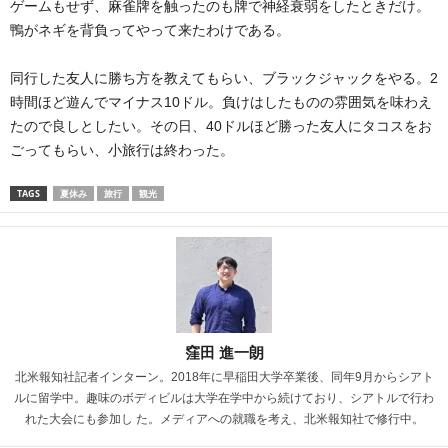
ゲームもせず、麻雀牌を触ったのも牌で神経衰弱をしたときだけ。
鴨がネギを背負ってやって来たわけである。
同行した友人に勝ち方を教えてもらい、ブラックジャックをやる。2
時間ほど遊んでマイナス10ドル。負けはしたものの雰囲気を味わえ
たので良しとしたい。その日、40ドルほど勝った友人にタコスをお
ごってもらい、小旅行は終わった。
TAGS
夏休み
旅行
観光
窪田 進一朗
北米報知社記者インターン。2018年に早稲田大学卒業後、同年9月からシアト
ルに留学中。趣味のボディビルは大学在学中から続けており、シアトルで行わ
れた大会にも参加し た。メディアへの就職を考え、北米報知社で修行中。