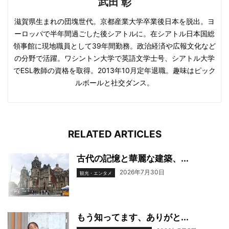
武田 彰
滋賀県生まれの団塊世代。京都産業大学卒業後日本を脱出。ヨ
ーロッパで半年間過ごした後シアトルに。在シアトル日本国総
領事館に現地職員として39年間勤務。政治経済や広報文化など
の分野で活躍。ワシントン大学で英語文学士号、シアトル大学
でESL教師の資格を取得。2013年10月定年退職。趣味はピック
ルボールと社交ダンス。
RELATED ARTICLES
古代の記憶と華麗な建築、...
2026年7月30日
観光・エンタメ
もう知ってます、ありがと...