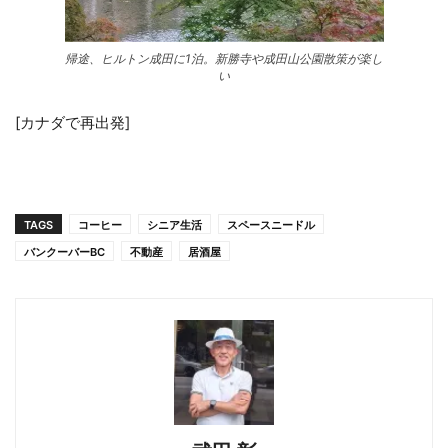
帰途、ヒルトン成田に1泊。新勝寺や成田山公園散策が楽し
い
[カナダで再出発]
TAGS
コーヒー
シニア生活
スペースニードル
バンクーバーBC
不動産
居酒屋