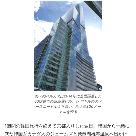
あべのハルカスは2014年に全面開業した
60階建ての超高層ビル。シ アトルのスペ
ースニードルより高い、地上高300メー
トルを誇る
1週間の韓国旅行を終えて京都入りした翌日、韓国から一緒に
来た韓国系カナダ人のジェームズと琵琶湖雄琴温泉へ出かけ