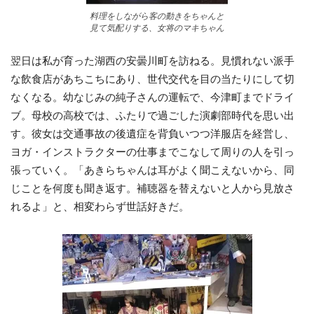
料理をしながら客の動きをちゃんと
見て気配りする、女将のマキちゃん
翌日は私が育った湖西の安曇川町を訪ねる。見慣れない派手
な飲食店があちこちにあり、世代交代を目の当たりにして切
なくなる。幼なじみの純子さんの運転で、今津町までドライ
ブ。母校の高校では、ふたりで過ごした演劇部時代を思い出
す。彼女は交通事故の後遺症を背負いつつ洋服店を経営し、
ヨガ・インストラクターの仕事までこなして周りの人を引っ
張っていく。「あきらちゃんは耳がよく聞こえないから、同
じことを何度も聞き返す。補聴器を替えないと人から見放さ
れるよ」と、相変わらず世話好きだ。