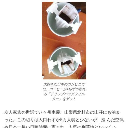
大好きな日本のコンビニで
は、コーヒーが1杯ずつ作れ
る「ドリップバッグフィル
ター」をゲット
友人家族の世話で八ヶ岳南麓、山梨県北杜市の山荘にも泊ま
った。この辺りは人口わずか5万人弱と少ないが、澄 んだ空気
や日本一長い日照時間に恵まれ、人気の別荘地となってい