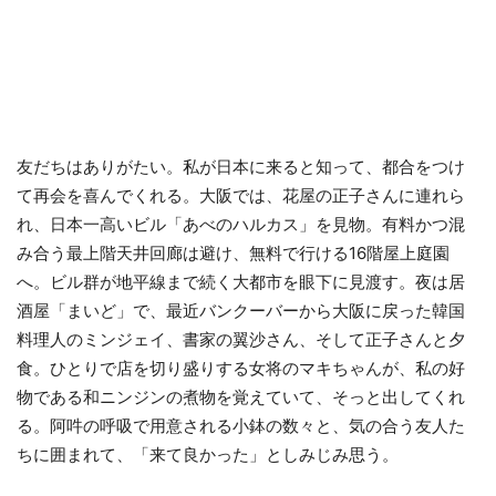
友だちはありがたい。私が日本に来ると知って、都合をつけ
て再会を喜んでくれる。大阪では、花屋の正子さんに連れら
れ、日本一高いビル「あべのハルカス」を見物。有料かつ混
み合う最上階天井回廊は避け、無料で行ける16階屋上庭園
へ。ビル群が地平線まで続く大都市を眼下に見渡す。夜は居
酒屋「まいど」で、最近バンクーバーから大阪に戻った韓国
料理人のミンジェイ、書家の翼沙さん、そして正子さんと夕
食。ひとりで店を切り盛りする女将のマキちゃんが、私の好
物である和ニンジンの煮物を覚えていて、そっと出してくれ
る。阿吽の呼吸で用意される小鉢の数々と、気の合う友人た
ちに囲まれて、「来て良かった」としみじみ思う。