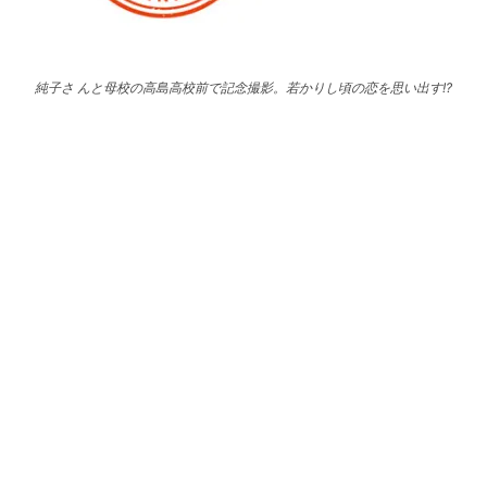
純子さ んと母校の高島高校前で記念撮影。若かりし頃の恋を思い出す!?