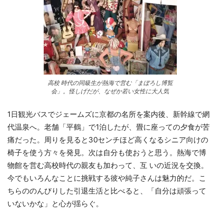
高校 時代の同級生が熱海で営む「まぼろし博覧
会」。怪しげだが、なぜか若い女性に大人気
1日観光バスでジェームズに京都の名所を案内後、新幹線で網
代温泉へ。老舗「平鶴」で1泊したが、畳に座っての夕食が苦
痛だった。周りを見ると30センチほど高くなるシニア向けの
椅子を使う方々を発見。次は自分も使おうと思う。熱海で博
物館を営む高校時代の親友も加わって、互 いの近況を交換。
今でもいろんなことに挑戦する彼や純子さんは魅力的だ。こ
ちらののんびりした引退生活と比べると、「自分は頑張って
いないかな」と心が揺らぐ。