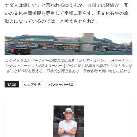
ナダ人は優しい」と言われるゆえんか。自国での経験が、互
いの文化や価値観を尊重して平和に暮らす、多文化共生の原
動力になっているのでは、と考えさせられた。
コクイトラムとバーナビー両市の境にある「コリア・タウン」。Hマートとハ
ンナム・マーケットの2大スーパーを中心に並ぶ韓国系の商店やレストランは
ざっと100軒を数える。日本的な商品もあり、筆者も時々買い出しに訪れる
TAGS
シニア生活
バンクーバーBC