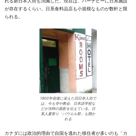
れる新日本人街も消滅した。現在は、バーナビーに日系施設
が存在するくらい。日系食料品店も小規模なものが数軒と限
られる。
1900年前後に栄えた旧日本人街で
は、今も寺や教会、日本語学校な
どが当時の面影を伝えている。日
系人夏祭り「パウエル祭」も開か
れる
カナダには政治的理由で自国を逃れた移住者が多いのも「カ