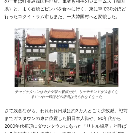
の一角は軒並み韓国料理店。筆者も相棒のジェームズ（韓国
系）と、よく石焼ビビンバを食べに行く。東に車で30分ほど
行ったコクイトラム市もまた、一大韓国村へと変貌した。
チャイナタウンはカナダ最大規模だが、リッチモンドが大きくな
るにつれ一時ほどの活気は見られなくなった
さて残念ながら、われわれ日系は約3万人とごく少数派。戦前
までガスタウンの東に位置した旧日本人街や、90年代から
2000年代初頭にダウンタウンにあった「リトル銀座」と呼ば