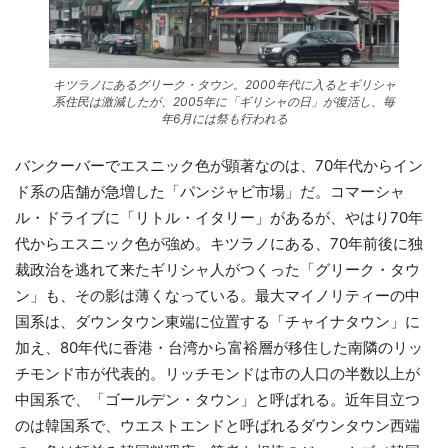
キツラノにあるグリーク・タウン。2000年代に入るとギリシャ
系住民は激減したが、2005年に「ギリシャの日」が復活し、毎
年6月には祭も行われる
バンクーバーでエスニック色が顕著なのは、70年代からイン
ド系の店舗が急増した「パンジャビ市場」だ。コマーシャ
ル・ドライブに「リトル・イタリー」があるが、やはり70年
代からエスニック色が強め。キツラノにある、70年前後に独
裁政治を逃れて来たギリシャ人がつくった「グリーク・タウ
ン」も、その影は薄くなっている。最大マイノリティーの中
国系は、ダウンタウン東端に位置する「チャイナタウン」に
加え、80年代に香港・台湾から富裕層が移住した南隣のリッ
チモンド市が代表的。リッチモンドは市の人口の半数以上が
中国系で、「ゴールデン・タウン」と呼ばれる。近年目立つ
のは韓国系で、ウエストエンドと呼ばれるダウンタウン西端