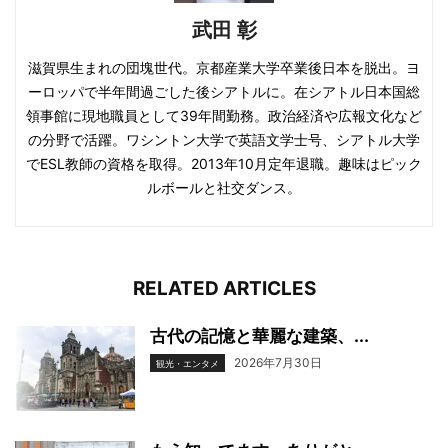
武田 彰
滋賀県生まれの団塊世代。京都産業大学卒業後日本を脱出。ヨ
ーロッパで半年間過ごした後シアトルに。在シアトル日本国総
領事館に現地職員として39年間勤務。政治経済や広報文化など
の分野で活躍。ワシントン大学で英語文学士号、シアトル大学
でESL教師の資格を取得。2013年10月定年退職。趣味はピック
ルボールと社交ダンス。
RELATED ARTICLES
古代の記憶と華麗な建築、...
2026年7月30日
観光・エンタメ