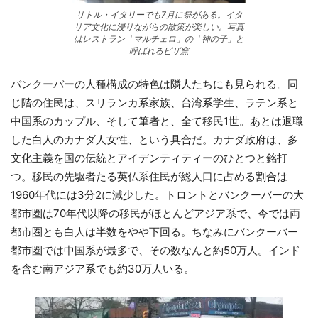
リトル・イタリーでも7月に祭がある。イタ
リア文化に浸りながらの散策が楽しい。写真
はレストラン「マルチェロ」の「神の子」と
呼ばれるピザ窯
バンクーバーの人種構成の特色は隣人たちにも見られる。同
じ階の住民は、スリランカ系家族、台湾系学生、ラテン系と
中国系のカップル、そして筆者と、全て移民1世。あとは退職
した白人のカナダ人女性、という具合だ。カナダ政府は、多
文化主義を国の伝統とアイデンティティーのひとつと銘打
つ。移民の先駆者たる英仏系住民が総人口に占める割合は
1960年代には3分2に減少した。トロントとバンクーバーの大
都市圏は70年代以降の移民がほとんどアジア系で、今では両
都市圏とも白人は半数をやや下回る。ちなみにバンクーバー
都市圏では中国系が最多で、その数なんと約50万人。インド
を含む南アジア系でも約30万人いる。