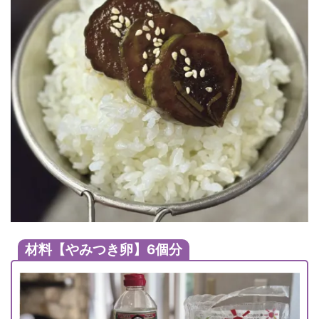
材料
【やみつき卵】6個分