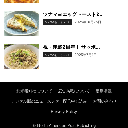
ツナマヨエッグトースト&...
2025年10月28日
シェフのおうちレシピ
祝・連載2周年！ サッポ...
2025年7月1日
シェフのおうちレシピ
北米報知社について
広告掲載について
定期購読
デジタル版のニュースレター配信申し込み
お問い合わせ
Privacy Policy
© North American Post Publishing