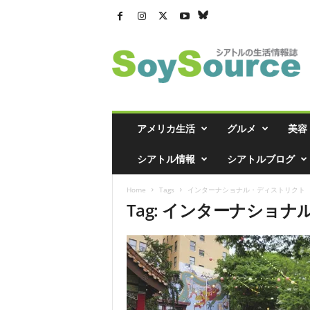
シ
ア
ト
ル
の
生
活
アメリカ生活
グルメ
美容
情
報
シアトル情報
シアトルブログ
誌
「
Home
Tags
インターナショナル・ディストリクト
ソ
Tag: インターナショ
イ
ソ
ー
ス
」