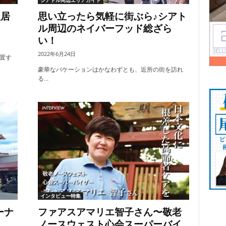
シアトル周辺エリアガイド
入居
思い立ったら気軽に街ぶら♪シアト
ル周辺のネイバーフッド総ざら
い！
2022年6月24日
置す
豪華なバケーションはかなわずとも、近所の街を訪れ
る...
インタビュー特集
ターナ
ファアスアマリエ智子さん〜敬老
ノースウェスト心会スーパーバイ