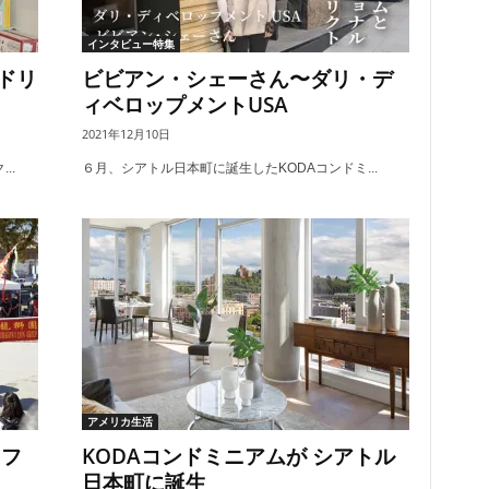
インタビュー特集
品ドリ
ビビアン・シェーさん〜ダリ・デ
ィベロップメントUSA
2021年12月10日
..
６月、シアトル日本町に誕生したKODAコンドミ...
アメリカ生活
・フ
KODAコンドミニアムが シアトル
日本町に誕生