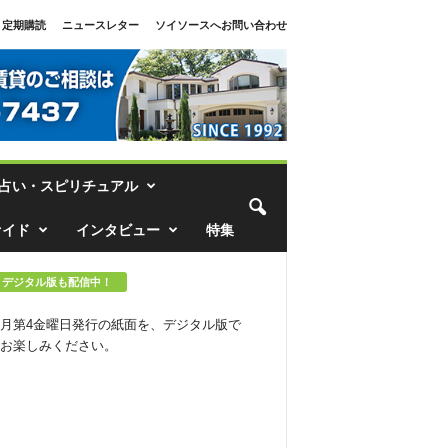
定期購読
ニュースレター
ソイソースへお問い合わせ
占い・スピリチュアル
ァイド
インタビュー
特集
デジタル版も配信中！
月第4金曜日発行の紙面を、デジタル版で
お楽しみください。