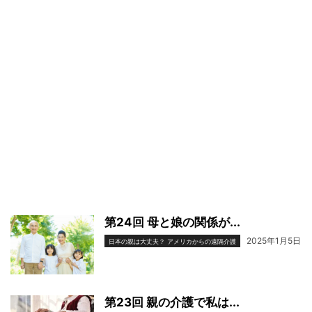
第24回 母と娘の関係が...
2025年1月5日
日本の親は大丈夫？ アメリカからの遠隔介護
第23回 親の介護で私は...