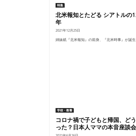
特集
北米報知とたどる シアトルの1
年
2021年12月25日
姉妹紙『北米報知』の前身、『北米時事』が誕生し.
学校・教養
コロナ禍で子どもと帰国、ど
った？日本人ママの本音座談
2021年6月26日