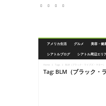
シ
ア
ト
ル
の
生
活
アメリカ生活
グルメ
美容・健
情
報
シアトルブログ
シアトル周辺エリ
誌
「
Home
Tags
BLM（ブラック・ライブズ・マター）
ソ
Tag: BLM（ブラック
イ
ソ
ー
ス
」