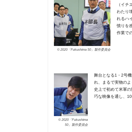
（イチ
わたり
れるハ
憤りを
作業で
© 2020「Fukushima 50」製作委員会
舞台となる1・2号
れ、まるで実物のよ
史上で初めて米軍の
巧な映像を通し、1
© 2020「Fukushima
50」製作委員会