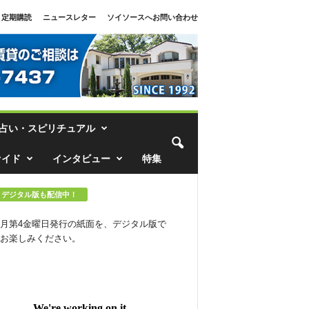
定期購読
ニュースレター
ソイソースへお問い合わせ
占い・スピリチュアル
ァイド
インタビュー
特集
デジタル版も配信中！
月第4金曜日発行の紙面を、デジタル版で
お楽しみください。