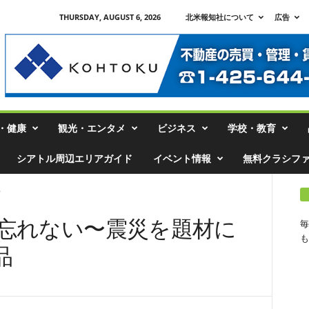
THURSDAY, AUGUST 6, 2026
北米報知社について
広告
・健康
観光・エンタメ
ビジネス
学校・教育
シアトル周辺エリアガイド
イベント情報
無料クラシフ
.
を忘れない〜震災を題材に
毎
も
品