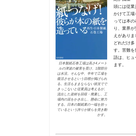
頭には従業
かけて工場
っては本の
り、業界が
えがありま
どれだけ多
す。苦難を
語は、ヒュ
日本製紙石巻工場は高さ4メート
ます。
ルの津波の被害を受け、1階部分
は水没。そんな中、半年で工場を
復活させるという目標が掲げられ
る。生活もままならない状況でで
きっこないと従業員は考えるが、
流出した資材を回収・廃棄し、工
場内の泥をかき出し、懸命に努力
する。日本の製紙業の一端を担っ
ているという誇りが彼らを突き動
かす。