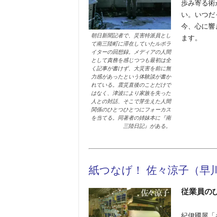
歩み寄る術
い。いつだ
今、心に響
朝日新聞記者で、災害特派員とし
ます。
て南三陸町に滞在していたルポラ
イターの回想録。メディアの人間
として責務を感じつつも最初は全
く記事が書けず、大災害を前に無
力感があったという体験談が書か
れている。震災直後のことだけで
はなく、津波により家族を失った
人との対話、そこで芽生えた人間
関係のひとつひとつにフォーカス
を当てる。同著者の姉妹本に『南
三陸日記』がある。
紙つなげ！
佐々涼子（早
従業員の
紀伊國屋「