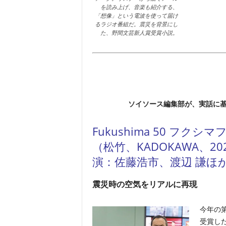
を読み上げ、音楽も紹介する、
「想像」という電波を使って届け
るラジオ番組だ。震災を背景にし
た、野間文芸新人賞受賞小説。
ソイソース編集部が、実話に基
Fukushima 50 フクシ
（松竹、KADOKAWA、2
演：佐藤浩市、渡辺 謙ほ
震災時の空気をリアルに再現
今年の
受賞し