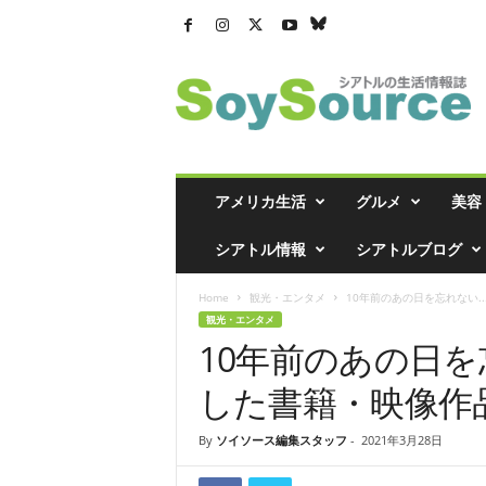
シ
ア
ト
ル
の
生
活
アメリカ生活
グルメ
美容
情
報
シアトル情報
シアトルブログ
誌
「
Home
観光・エンタメ
10年前のあの日を忘れない..
ソ
観光・エンタメ
イ
10年前のあの日
ソ
ー
した書籍・映像作
ス
」
By
ソイソース編集スタッフ
-
2021年3月28日