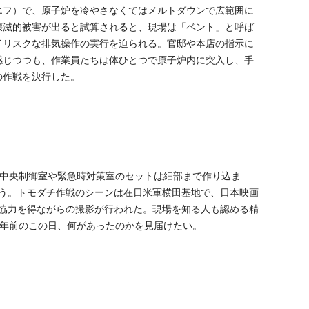
エフ）で、原子炉を冷やさなくてはメルトダウンで広範囲に
壊滅的被害が出ると試算されると、現場は「ベント」と呼ば
イリスクな排気操作の実行を迫られる。官邸や本店の指示に
感じつつも、作業員たちは体ひとつで原子炉内に突入し、手
の作戦を決行した。
機中央制御室や緊急時対策室のセットは細部まで作り込ま
う。トモダチ作戦のシーンは在日米軍横田基地で、日本映画
協力を得ながらの撮影が行われた。現場を知る人も認める精
0年前のこの日、何があったのかを見届けたい。