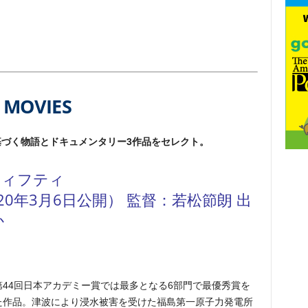
MOVIES
づく物語とドキュメンタリー3作品をセレクト。
マフィフティ
020年3月6日公開） 監督：若松節朗 出
か
第44回日本アカデミー賞では最多となる6部門で最優秀賞を
た作品。津波により浸水被害を受けた福島第一原子力発電所