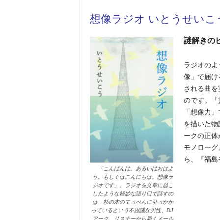
想像ラジオ
いとうせいこ
謎解きの
ラジオのよ
像」で届け
される曲を
のです。「
「想像力」
を描いた物
ークの正体
モノローグ
ら、『福島
「こんばんは。あるいはおはよ
う。もしくはこんにちは。想像ラ
ジオです」。ラジオを文章に起こ
したような軽妙な語り口で話すの
は、杉の木のてっぺんに引っかか
っているという不思議な男性、DJ
アーク。リスナーから届くメール