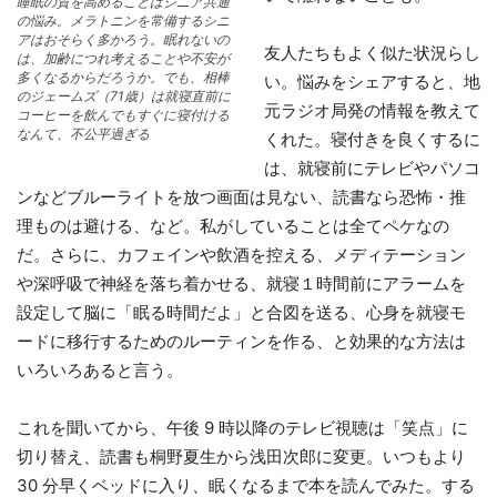
睡眠の質を高めることはシニア共通
の悩み。メラトニンを常備するシニ
アはおそらく多かろう。眠れないの
友人たちもよく似た状況らし
は、加齢につれ考えることや不安が
多くなるからだろうか。でも、相棒
い。悩みをシェアすると、地
のジェームズ（71歳）は就寝直前に
元ラジオ局発の情報を教えて
コーヒーを飲んでもすぐに寝付ける
なんて、不公平過ぎる
くれた。寝付きを良くするに
は、就寝前にテレビやパソコ
ンなどブルーライトを放つ画面は見ない、読書なら恐怖・推
理ものは避ける、など。私がしていることは全てペケなの
だ。さらに、カフェインや飲酒を控える、メディテーション
や深呼吸で神経を落ち着かせる、就寝１時間前にアラームを
設定して脳に「眠る時間だよ」と合図を送る、心身を就寝モ
ードに移行するためのルーティンを作る、と効果的な方法は
いろいろあると言う。
これを聞いてから、午後 9 時以降のテレビ視聴は「笑点」に
切り替え、読書も桐野夏生から浅田次郎に変更。いつもより
30 分早くベッドに入り、眠くなるまで本を読んでみた。する