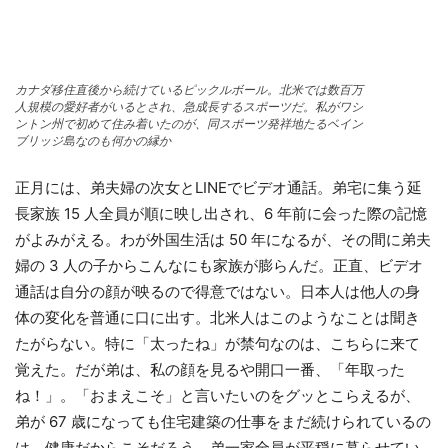
カナダ移住直後から続けているピックルボール。北米では数百万
人規模の愛好者がいるとされ、急成長するスポーツだ。私がワシ
ントン州で初めて住み着いたのが、同スポーツ発祥地たるベイン
ブリッジ島なのも何かの縁か
正月には、弟夫婦の次女とLINEでビデオ通話。弟宅に集う延
長家族 15 人全員が順に映し出され、6 年前に会った際の記憶
がよみがえる。わが外国生活は 50 年になるが、その間に弟夫
婦の 3 人の子からこんなにも家族が膨らんだ。正直、ビデオ
通話は自分の顔が映るので得意ではない。日本人は他人の身
体の変化を普通に口に出す。北米人はこのようなことは聞き
たがらない。特に「太ったね」が禁句なのは、こちらに来て
覚えた。だが弟は、私の顔を見るや開口一番、「年取った
ね！」。「おまえこそ」と言いたいのをグッとこらえるが、
弟が 67 歳になっても住宅建築の仕事をまだ続けられているの
は、健康だからこそだろう。弟一家全員が平穏に暮らせてい