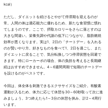
kcal）
ただし、ダイエットを続けるとやがて停滞期を迎えるのが
常。人間の体は適応能力に優れるため、新たな食習慣に慣れ
てしまうのです。ここで、摂取カロリーをさらに落とすのは
大きな間違い。栄養失調や代謝の低下につながり、脂肪燃焼
効率が悪くなります。実は1、2日の「チートデー」を入れる
のが賢いやり方。好きなものを食べて1、2日を過ごし、また
ダイエットに戻ることで、気分転換しつつ停滞状態を回避で
きます。特にローカーボの場合、体の負担を考えると長期継
続はおすすめできません。4～6週間周期で短期のチートデー
を設けるのがベストです。
今回は、体全体を刺激できるエクササイズをご紹介。有酸素
運動が入るため、体力に応じて休憩を30～60秒取って次に進
みましょう。3つ終えたら1～3分の休憩を挟み、計2～4周行
います。