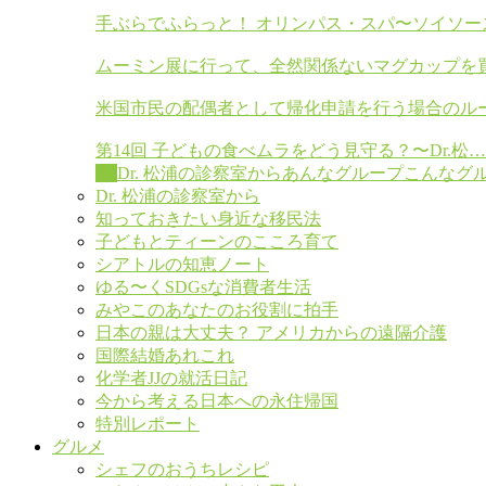
手ぶらでふらっと！ オリンパス・スパ〜ソイソー
ムーミン展に行って、全然関係ないマグカップを
米国市民の配偶者として帰化申請を行う場合のル
第14回 子どもの食べムラをどう見守る？〜Dr.松…
All
Dr. 松浦の診察室から
あんなグループこんなグ
Dr. 松浦の診察室から
知っておきたい身近な移民法
子どもとティーンのこころ育て
シアトルの知恵ノート
ゆる〜くSDGsな消費者生活
みやこのあなたのお役割に拍手
日本の親は大丈夫？ アメリカからの遠隔介護
国際結婚あれこれ
化学者JJの就活日記
今から考える日本への永住帰国
特別レポート
グルメ
シェフのおうちレシピ