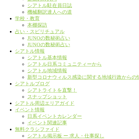
シアトル駐在員日誌
機械翻訳達人への道
学校・教育
本棚探訪
占い・スピリチュアル
JUNOの数秘術占い
JUNOの数秘術占い
シアトル情報
シアトル基本情報
シアトル日系コミュニティーから
シアトル地域情報
新型コロナウィルス感染に関する地域行政からの
シアトルブログ
シアトライトを直撃！
スナップショット
シアトル周辺エリアガイド
イベント情報
日系イベントカレンダー
イベント関連記事
無料クラシファイド
シアトル掲示板 ー 求人・仕事探し