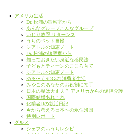
アメリカ生活
Dr. 松浦の診察室から
あんなグループこんなグループ
いじり放題 リターンズ
うちのペット自慢
シアトルの知恵ノート
Dr. 松浦の診察室から
知っておきたい身近な移民法
子どもとティーンのこころ育て
シアトルの知恵ノート
ゆる〜くSDGsな消費者生活
みやこのあなたのお役割に拍手
日本の親は大丈夫？ アメリカからの遠隔介護
国際結婚あれこれ
化学者JJの就活日記
今から考える日本への永住帰国
特別レポート
グルメ
シェフのおうちレシピ