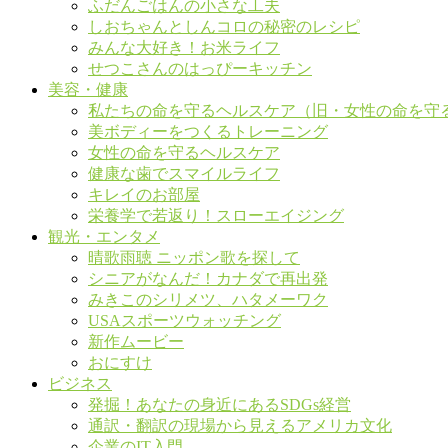
ふだんごはんの小さな工夫
しおちゃんとしんコロの秘密のレシピ
みんな大好き！お米ライフ
せつこさんのはっぴーキッチン
美容・健康
私たちの命を守るヘルスケア（旧・女性の命を守
美ボディーをつくるトレーニング
女性の命を守るヘルスケア
健康な歯でスマイルライフ
キレイのお部屋
栄養学で若返り！スローエイジング
観光・エンタメ
晴歌雨聴 ニッポン歌を探して
シニアがなんだ！カナダで再出発
みきこのシリメツ、ハタメーワク
USAスポーツウォッチング
新作ムービー
おにすけ
ビジネス
発掘！あなたの身近にあるSDGs経営
通訳・翻訳の現場から見えるアメリカ文化
企業のIT入門