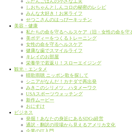
ふだんごはんの小さな工夫
しおちゃんとしんコロの秘密のレシピ
みんな大好き！お米ライフ
せつこさんのはっぴーキッチン
美容・健康
私たちの命を守るヘルスケア（旧・女性の命を守
美ボディーをつくるトレーニング
女性の命を守るヘルスケア
健康な歯でスマイルライフ
キレイのお部屋
栄養学で若返り！スローエイジング
観光・エンタメ
晴歌雨聴 ニッポン歌を探して
シニアがなんだ！カナダで再出発
みきこのシリメツ、ハタメーワク
USAスポーツウォッチング
新作ムービー
おにすけ
ビジネス
発掘！あなたの身近にあるSDGs経営
通訳・翻訳の現場から見えるアメリカ文化
企業のIT入門