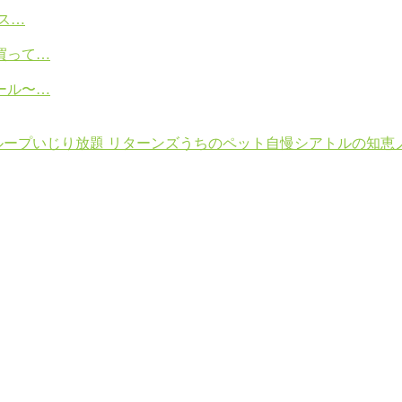
ス…
買って…
ール〜…
ループ
いじり放題 リターンズ
うちのペット自慢
シアトルの知恵