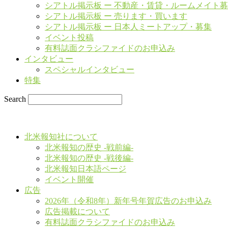
シアトル掲示板 ー 不動産・賃貸・ルームメイト
シアトル掲示板 ー 売ります・買います
シアトル掲示板 ー 日本人ミートアップ・募集
イベント投稿
有料誌面クラシファイドのお申込み
インタビュー
スペシャルインタビュー
特集
Search
北米報知社について
北米報知の歴史 -戦前編-
北米報知の歴史 -戦後編-
北米報知日本語ページ
イベント開催
広告
2026年（令和8年）新年号年賀広告のお申込み
広告掲載について
有料誌面クラシファイドのお申込み