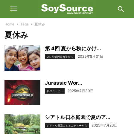
Home
Tags
夏休み
夏休み
第 4回 夏から秋にかけ...
2025年8月31日
DR. 松浦の診察室から
Jurassic Wor...
2025年7月30日
新作ムービー
シアトル日本庭園で夏のア...
2025年7月23日
シアトル日系コミュニティーから