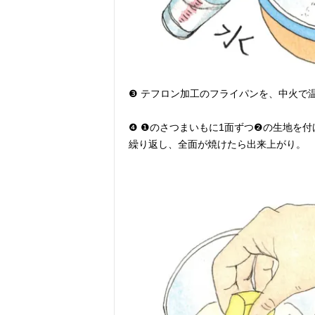
❸ テフロン加工のフライパンを、中火で
❹
❶のさつまいもに1面ずつ❷の生地を
繰り返し、全面が焼けたら出来上がり。