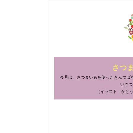
さつ
今月は、さつまいもを使ったきんつば
いさつ
（イラスト：かとう