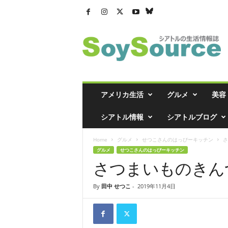
シ
ア
ト
ル
の
生
活
アメリカ生活
グルメ
美容
情
報
シアトル情報
シアトルブログ
誌
「
Home
グルメ
せつこさんのはっぴーキッチン
さ
ソ
グルメ
せつこさんのはっぴーキッチン
イ
さつまいものきん
ソ
ー
ス
By
田中 せつこ
-
2019年11月4日
」