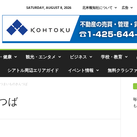
SATURDAY, AUGUST 8, 2026
北米報知社について
広告
・健康
観光・エンタメ
ビジネス
学校・教育
シアトル周辺エリアガイド
イベント情報
無料クラシフ
つまいものきんつば
つば
毎
も