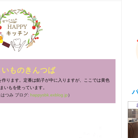
まいものきんつば
を作ります。定番は餡子が中に入りますが、ここでは黄色
まいもを使っています。
はつみ ブログ:
happysbk.exblog.jp
）