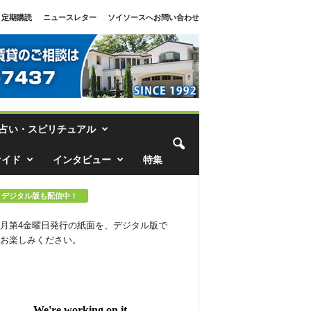
定期購読
ニュースレター
ソイソースへお問い合わせ
占い・スピリチュアル
ァイド
インタビュー
特集
デジタル版も配信中！
月第4金曜日発行の紙面を、デジタル版で
お楽しみください。