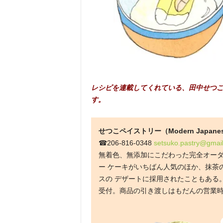
レシピを連載してくれている、田中せつ
す。
せつこペイストリー（Modern Japanese
☎206-816-0348
setsuko.pastry@gmai
無着色、無添加にこだわった完全オー
ー ケーキがいちばん人気のほか、抹茶
スの デザートに採用されたこともある
受付。商品の引き渡しはもだんの営業