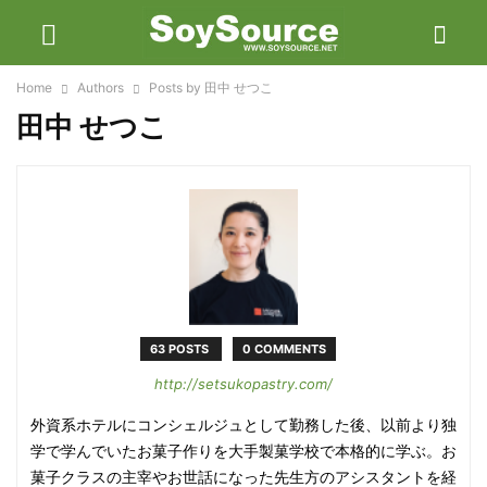
Home
Authors
Posts by 田中 せつこ
田中 せつこ
63 POSTS
0 COMMENTS
http://setsukopastry.com/
外資系ホテルにコンシェルジュとして勤務した後、以前より独
学で学んでいたお菓子作りを大手製菓学校で本格的に学ぶ。お
菓子クラスの主宰やお世話になった先生方のアシスタントを経