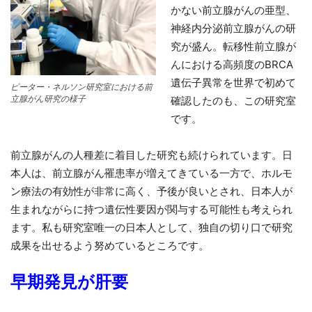
かない前立腺がんの亜型、
神経内分泌前立腺がんの研
究が盛ん。転移性前立腺が
んにおける高頻度のBRCA
遺伝子異常を世界で初めて
ピーター・ネルソン研究室における前
立腺がん研究の様子
確認したのも、この研究室
です。
前立腺がんの人種差に着目した研究も続けられています。日
本人は、前立腺がん罹患率が増えてきている一方で、ホルモ
ン療法の有効性が非常に高く、予後が良いとされ、日本人が
生まれながらに持つ遺伝性要因が関与する可能性も考えられ
ます。私も研究室唯一の日本人として、独自の切り口で研究
成果を出せるよう努めているところです。
早期発見が肝要