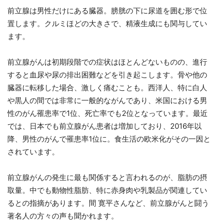
前立腺は男性だけにある臓器。膀胱の下に尿道を囲む形で位
置します。クルミほどの大きさで、精液生成にも関与してい
ます。
前立腺がんは初期段階での症状はほとんどないものの、進行
すると血尿や尿の排出困難などを引き起こします。骨や他の
臓器に転移した場合、激しく痛むことも。西洋人、特に白人
や黒人の間では非常に一般的ながんであり、米国における男
性のがん罹患率で1位、死亡率でも2位となっています。最近
では、日本でも前立腺がん患者は増加しており、2016年以
降、男性のがんで罹患率1位に。食生活の欧米化がその一因と
されています。
前立腺がんの発生に最も関係すると言われるのが、脂肪の摂
取量。中でも動物性脂肪、特に赤身肉や乳製品が関連してい
るとの指摘があります。間 寛平さんなど、前立腺がんと闘う
著名人の方々の声も聞かれます。