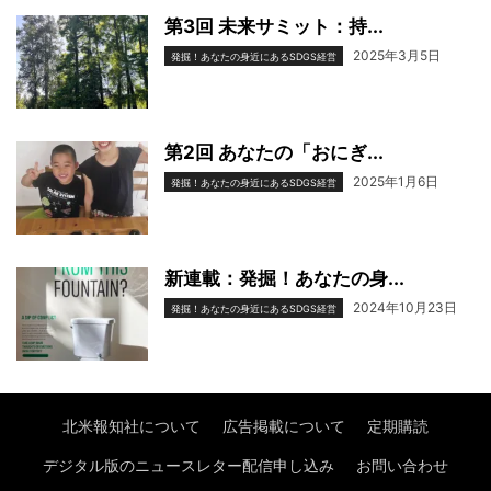
第3回 未来サミット：持...
2025年3月5日
発掘！あなたの身近にあるSDGS経営
第2回 あなたの「おにぎ...
2025年1月6日
発掘！あなたの身近にあるSDGS経営
新連載：発掘！あなたの身...
2024年10月23日
発掘！あなたの身近にあるSDGS経営
北米報知社について
広告掲載について
定期購読
デジタル版のニュースレター配信申し込み
お問い合わせ