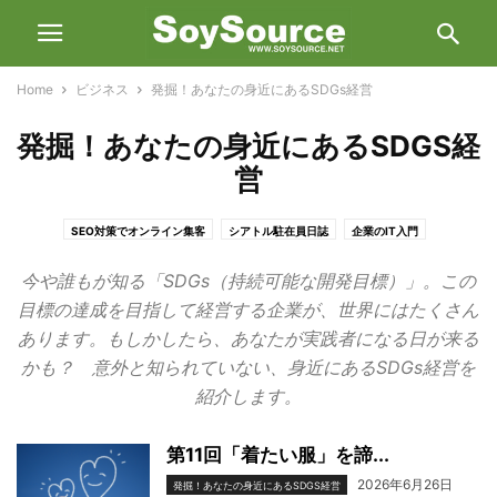
Home
ビジネス
発掘！あなたの身近にあるSDGs経営
発掘！あなたの身近にあるSDGS経
営
SEO対策でオンライン集客
シアトル駐在員日誌
企業のIT入門
機械翻訳達人への道
発掘！あなたの身近にあるSDGS経営
今や誰もが知る「SDGs（持続可能な開発目標）」。この
通訳・翻訳の現場から見えるアメリカ文化
目標の達成を目指して経営する企業が、世界にはたくさん
あります。もしかしたら、あなたが実践者になる日が来る
かも？ 意外と知られていない、身近にあるSDGs経営を
紹介します。
第11回「着たい服」を諦...
2026年6月26日
発掘！あなたの身近にあるSDGS経営