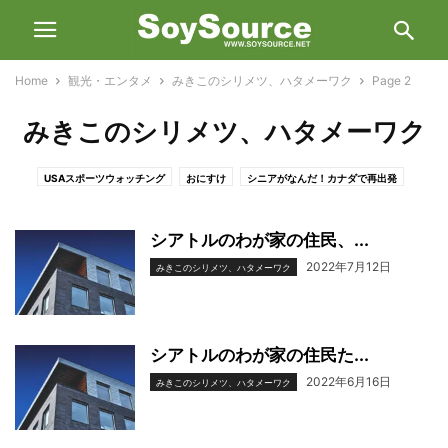
Home
観光・エンタメ
みきこのシリメツ、ハタメーワク
Page 2
みきこのシリメツ、ハタメーワク
USAスポーツウォッチング
おにすけ
シニアがなんだ！カナダで再出発
スポーツ
ソイソースいち押し！
それ行け！やってみ隊
みきこのシリメツ、ハタメーワク
新作ムービー
晴歌雨聴 ニッポン歌を探して
シアトルのわが家の住民、...
行ってきました
2022年7月12日
みきこのシリメツ、ハタメーワク
シアトルのわが家の住民た...
2022年6月16日
みきこのシリメツ、ハタメーワク