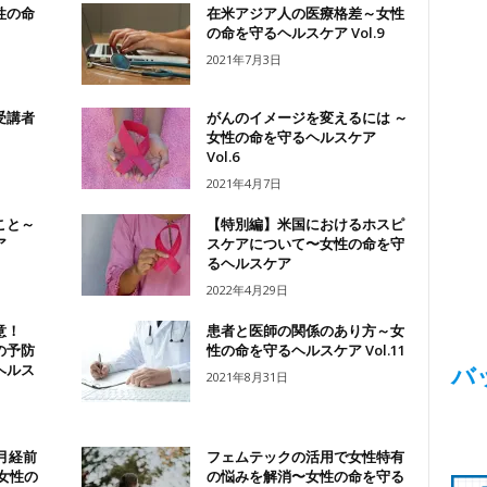
性の命
在米アジア人の医療格差～女性
の命を守るヘルスケア Vol.9
2021年7月3日
受講者
がんのイメージを変えるには ～
女性の命を守るヘルスケア
Vol.6
2021年4月7日
こと～
【特別編】米国におけるホスピ
ア
スケアについて〜女性の命を守
るヘルスケア
2022年4月29日
注意！
患者と医師の関係のあり方～女
の予防
性の命を守るヘルスケア Vol.11
バ
ヘルス
2021年8月31日
月経前
フェムテックの活用で女性特有
女性の
の悩みを解消〜女性の命を守る