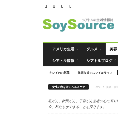
シ
ア
ト
ル
の
生
活
アメリカ生活
グルメ
美容
情
報
シアトル情報
シアトルブログ
誌
「
キレイのお部屋
健康な歯でスマイルライフ
ソ
イ
ソ
女性の命を守るヘルスケア
Home
美容・健
ー
ス
乳がん、卵巣がん、子宮がん患者の心に寄り
」
今、私たちができることを探ります。