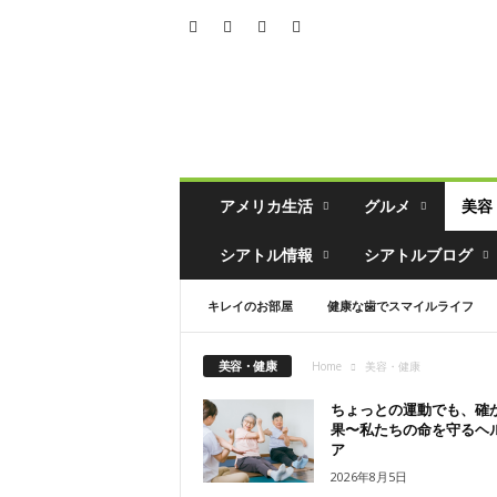
シ
ア
ト
ル
の
生
活
アメリカ生活
グルメ
美容
情
報
シアトル情報
シアトルブログ
誌
「
キレイのお部屋
健康な歯でスマイルライフ
ソ
イ
ソ
美容・健康
Home
美容・健康
ー
ス
ちょっとの運動でも、確
」
果〜私たちの命を守るヘ
ア
2026年8月5日