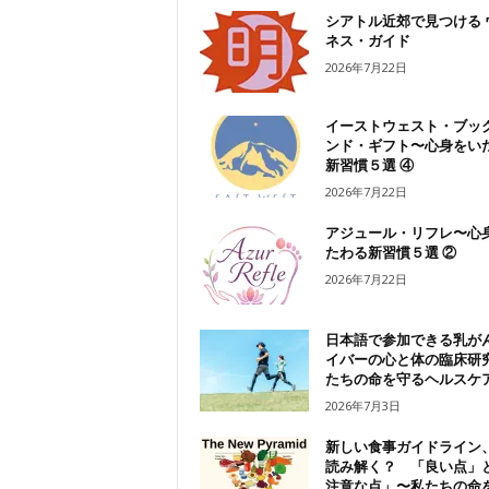
シアトル近郊で見つける 
ネス・ガイド
2026年7月22日
イーストウェスト・ブッ
ンド・ギフト〜心身をい
新習慣５選 ④
2026年7月22日
アジュール・リフレ〜心
たわる新習慣５選 ②
2026年7月22日
日本語で参加できる乳が
イバーの心と体の臨床研
たちの命を守るヘルスケ
2026年7月3日
新しい食事ガイドライン
読み解く？ 「良い点」
注意な点」〜私たちの命