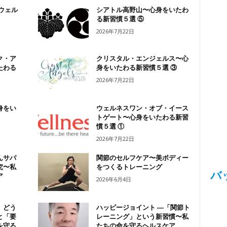
ウェル
シアトル高野山〜心身をいたわ
る新習慣５選 ⑤
2026年7月22日
ク・ア
クリスタル・エンジェルス〜心
たわる
身をいたわる新習慣５選 ③
2026年7月22日
身をい
ウェルネスワン・オブ・イース
トゲート〜心身をいたわる新習
慣５選 ①
2026年7月22日
んサバ
関節のセルフケア〜美ボディー
究〜私
をつくるトレーニング
バ
ア
2026年6月4日
、どう
ハッピージョイント ―「関節ト
と「要
レーニング」という新習慣〜私
を守る
たちの命を守るヘルスケア