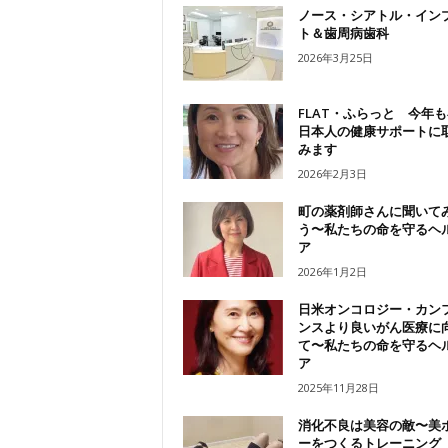
ノース・シアトル・イン
ト＆歯周病歯科
2026年3月25日
FLAT・ふらっと 今年
日本人の健康サポートに
みます
2026年2月3日
町の薬剤師さんに聞いて
う〜私たちの命を守るヘ
ア
2026年1月2日
日米オンコロジー・カン
ンスより良いがん医療に
て〜私たちの命を守るヘ
ア
2025年11月28日
消化不良は美容の敵〜美
ーをつくるトレーニング