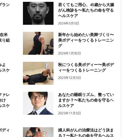
プラン
若くてもご用心、45歳から大腸
がん検診を〜私たちの命を守る
ヘルスケア
2026年3月5日
も在米
新年から始めたい美脚づくり〜
取り組
美ボディーをつくるトレーニン
グ
2026年1月30日
みよ
秋につくる美ボディー〜美ボデ
ルスケ
ィーをつくるトレーニング
2025年12月3日
ファレ
あなたの睡眠リズム、整ってい
向け
ますか？〜私たちの命を守るヘ
ルスケ
ルスケア
2025年11月5日
ボディ
婦人科がんの治療法はどう決ま
る？〜私たちの命を守るヘルス