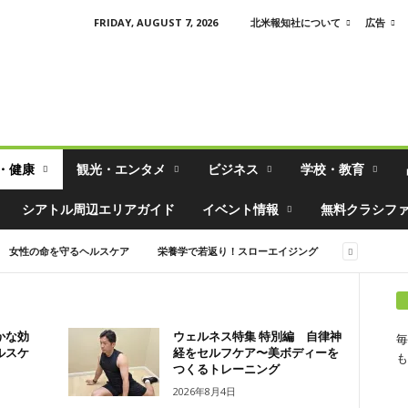
FRIDAY, AUGUST 7, 2026
北米報知社について
広告
・健康
観光・エンタメ
ビジネス
学校・教育
シアトル周辺エリアガイド
イベント情報
無料クラシフ
女性の命を守るヘルスケア
栄養学で若返り！スローエイジング
かな効
ウェルネス特集 特別編 自律神
毎
ルスケ
経をセルフケア〜美ボディーを
も
つくるトレーニング
2026年8月4日